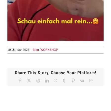
19. Januar 2026
|
Blog
,
WORKSHOP
Share This Story, Choose Your Platform!
Facebook
X
Reddit
LinkedIn
WhatsApp
Tumblr
Pinterest
Vk
E-
Mail