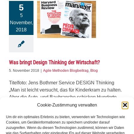
5
5
November,
2018
Was bringt Design Thinking der Wirtschaft?
5. November 2018
|
Agile Methoden Blogbeitrag
,
Blog
Titelfoto: Jens Bothmer Service DESIGN Thinking
„Man ist leicht versucht, das für Kinderkram zu halten.
Aber die Auto- und Baubranche schicken Hunderte
von Leuten zu uns, weil sie sich bewegen müssen“
Cookie-Zustimmung verwalten
Ulrich Weinberg, Leiter der D-School im Hasso-
Um dir ein optimales Erlebnis zu bieten, verwenden wir Technologien wie
Plattner-Institute Was [...]
Cookies, um Geräteinformationen zu speichern und/oder darauf
zuzugreifen. Wenn du diesen Technologien zustimmst, können wir Daten
Weiterlesen
wie das Surfverhalten oder eindeutige IDs auf dieser Website verarbeiten.