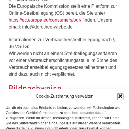
Die Europäische Kommission stellt eine Plattform zur
Online-Streibeilegung (OS) bereit, die Sie unter
https://ec.europa.eu/consumers/odr/
finden. Unsere
email: info@dorothee-wiebe.de
Informationen zur Verbraucherstreitbeilegung nach §
36 VSBG:
Wir werden nicht an einem Streitbeilegungsverfahren
vor einer Verbraucherschlichtungsstelle im Sinne des
Verbrauchersteitbeilegungsgesetzes teilnehmen und
sind dazu auch nicht verpflichtet.
Bildnachweise
Cookie-Zustimmung verwalten
Foto zu Beitrag „
Was bringt Design-Thinking der
Um dir ein optimales Erlebnis zu bieten, verwenden wir Technologien wie
Wirtschaft
“:
Jens Bothmer
Cookies, um Geräteinformationen zu speichern und/oder darauf
zuzugreifen. Wenn du diesen Technologien zustimmst, können wir Daten
wie das Surfverhalten oder eindeutige IDs auf dieser Website verarbeiten.
Wenn du deine Zustimmung nicht erteilst oder zurückziehst, können