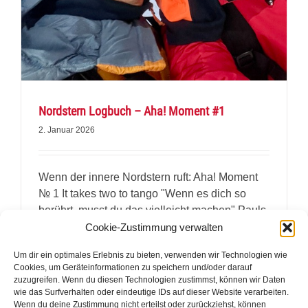
Nordstern Logbuch – Aha! Moment #1
2. Januar 2026
Wenn der innere Nordstern ruft: Aha! Moment
№ 1 It takes two to tango "Wenn es dich so
berührt, musst du das vielleicht machen" Pauls
Worte, [...]
Cookie-Zustimmung verwalten
Um dir ein optimales Erlebnis zu bieten, verwenden wir Technologien wie
Weiterlesen
Cookies, um Geräteinformationen zu speichern und/oder darauf
zuzugreifen. Wenn du diesen Technologien zustimmst, können wir Daten
wie das Surfverhalten oder eindeutige IDs auf dieser Website verarbeiten.
Wenn du deine Zustimmung nicht erteilst oder zurückziehst, können