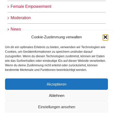
Female Empowerment
Moderation
News
Cookie-Zustimmung verwalten
nordstern-logbuch
Um dir ein optimales Erlebnis zu bieten, verwenden wir Technologien wie
Nordstern-Workshop
Cookies, um Geräteinformationen zu speichern und/oder darauf
zuzugreifen. Wenn du diesen Technologien zustimmst, können wir Daten
wie das Surfverhalten oder eindeutige IDs auf dieser Website verarbeiten.
Starttermine EmpowerYou
Wenn du deine Zustimmung nicht erteilst oder zurückziehst, können
bestimmte Merkmale und Funktionen beeinträchtigt werden.
WORKSHOP
Akzeptieren
Ablehnen
Datenschutzerklärung
|
Impressum
|
Kontakt
|
Cookie-Richtlinie (EU)
Einstellungen ansehen